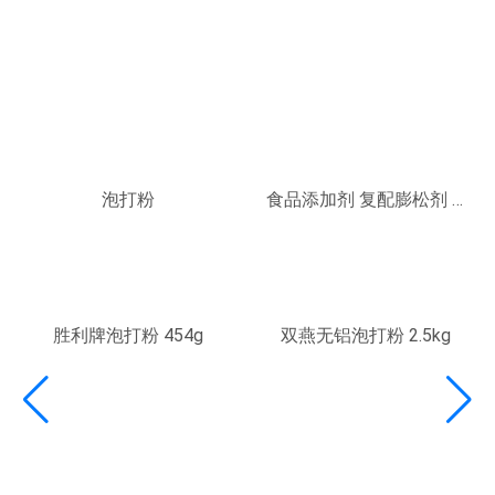
产品中心
30 年来专注于食品配料的开发和生产
泡打粉
食品添加剂 复配膨松剂 3.
632kg
胜利牌泡打粉 454g
双燕无铝泡打粉 2.5kg