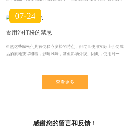
非常先进的物理、化学、生物等尖端技术，但却以非常普通的外观
07-24
和简单粗俗的形式呈现给烘焙者。它不是一般的原材料。预混粉是
生产商将众多复杂的食品原料进行混合的一种专业方式，目的是降
低生产的专业性、技术性和失败率。
食用泡打粉的禁忌
虽然这些膨松剂具有使糕点膨松的特点，但过量使用实际上会使成
品的质地变得粗糙，影响风味，甚至影响外观。因此，使用时一定
要注意分量。
查看更多
感谢您的留言和反馈！