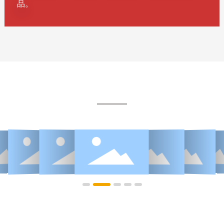
品。
Honours